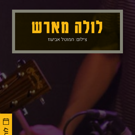
לולה מארש
צילום: חמוטל אביעוז